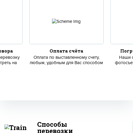
овора
Оплата счёта
Погр
перевозку
Оплата по выставленному счету,
Наши 
реть на
любым, удобным для Вас способом
фотосъе
Способы
перевозки